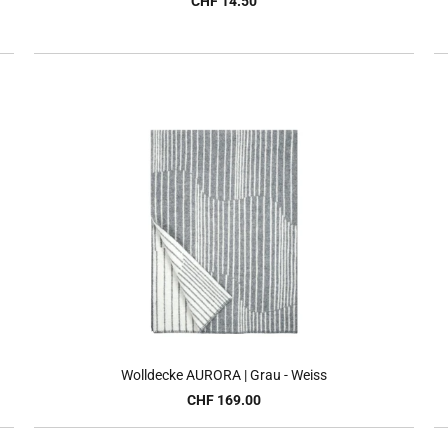
CHF 14.50
Wolldecke AURORA | Grau - Weiss
CHF 169.00